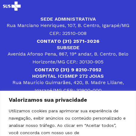
SEDE ADMINISTRATIVA
Rua Marciano Henriques, 107, B. Centro, Igarapé/MG
CEP.: 32510-008
CONTATO (31) 2571-3026
SUBSEDE
Avenida Afonso Pena, 867, 19° andar, B. Centro, Belo
Horizonte/MG CEP.: 30130-905
CONTATO (31) 9 8210-7052
HOSPITAL ICISMEP 272 JOIAS
Rua Maurício Guimarães, 420, B. Madre Liliane,
Igarapé/MG CEP.: 32900-000
CONTATOS (31) 3512-4400 ou (31) 9 8309-8660
Valorizamos sua privacidade
DESENVOLVER SOLUÇÕES, AÇÕES E SERVIÇOS
PÚBLICOS QUE COMPLEMENTEM A ASSISTÊNCIA À
Utilizamos cookies para aprimorar sua experiência de
POPULAÇÃO DA REGIÃO EM QUE ATUA, SENDO
navegação, exibir anúncios ou conteúdo personalizado e
PARCEIRO DOS MUNICÍPIOS CONSORCIADOS NA
SOLUÇÃO DE DIFICULDADES ENFRENTADAS POR
analisar nosso tráfego. Ao clicar em “Aceitar todos”,
GESTORES MUNICIPAIS, É O COMPROMISSO DO
você concorda com nosso uso de
ICISMEP.