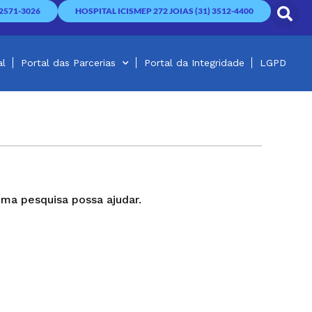
2571-3026
HOSPITAL ICISMEP 272 JOIAS (31) 3512-4400
al
Portal das Parcerias
Portal da Integridade
LGPD
ma pesquisa possa ajudar.