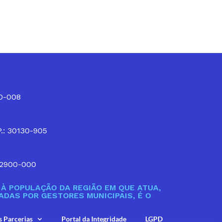
10-008
P.: 30130-905
32900-000
À POPULAÇÃO DA REGIÃO EM QUE ATUA,
DAS POR GESTORES MUNICIPAIS, É O
s Parcerias
Portal da Integridade
LGPD