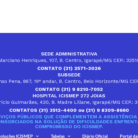
SEDE ADMINISTRATIVA
arciano Henriques, 107, B. Centro, Igarapé/MG CEP.: 325
CONTATO (31) 2571-3026
SUBSEDE
so Pena, 867, 19° andar, B. Centro, Belo Horizonte/MG CE
CONTATO (31) 9 8210-7052
HOSPITAL ICISMEP 272 JOIAS
ício Guimarães, 420, B. Madre Liliane, Igarapé/MG CEP.: 
CONTATOS (31) 3512-4400 ou (31) 9 8309-8660
VIÇOS PÚBLICOS QUE COMPLEMENTEM A ASSISTÊNCIA 
ONSORCIADOS NA SOLUÇÃO DE DIFICULDADES ENFRENTA
COMPROMISSO DO ICISMEP.
oluções ICISMEP
Tabelas
Diário Oficial
Portal da