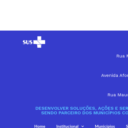
Rua M
Avenida Afon
Rua Maur
DESENVOLVER SOLUÇÕES, AÇÕES E SER
SENDO PARCEIRO DOS MUNICÍPIOS C
Home
Institucional
Municípios
S