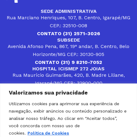
SEDE ADMINISTRATIVA
Rua Marciano Henriques, 107, B. Centro, Igarapé/MG
CEP.: 32510-008
CONTATO (31) 2571-3026
SUBSEDE
Avenida Afonso Pena, 867, 19° andar, B. Centro, Belo
Horizonte/MG CEP.: 30130-905
CONTATO (31) 9 8210-7052
HOSPITAL ICISMEP 272 JOIAS
Rua Maurício Guimarães, 420, B. Madre Liliane,
Igarapé/MG CEP.: 32900-000
CONTATOS (31) 3512-4400 ou (31) 9 8309-8660
Valorizamos sua privacidade
DESENVOLVER SOLUÇÕES, AÇÕES E SERVIÇOS
PÚBLICOS QUE COMPLEMENTEM A ASSISTÊNCIA À
Utilizamos cookies para aprimorar sua experiência de
POPULAÇÃO DA REGIÃO EM QUE ATUA, SENDO
navegação, exibir anúncios ou conteúdo personalizado e
PARCEIRO DOS MUNICÍPIOS CONSORCIADOS NA
SOLUÇÃO DE DIFICULDADES ENFRENTADAS POR
analisar nosso tráfego. Ao clicar em “Aceitar todos”,
GESTORES MUNICIPAIS, É O COMPROMISSO DO
você concorda com nosso uso de
ICISMEP.
cookies.
Política de Cookies
Home
Institucional
Municípios
Soluções ICISMEP