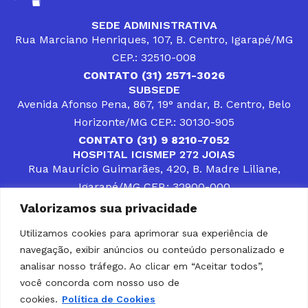
SEDE ADMINISTRATIVA
Rua Marciano Henriques, 107, B. Centro, Igarapé/MG
CEP.: 32510-008
CONTATO (31) 2571-3026
SUBSEDE
Avenida Afonso Pena, 867, 19° andar, B. Centro, Belo
Horizonte/MG CEP.: 30130-905
CONTATO (31) 9 8210-7052
HOSPITAL ICISMEP 272 JOIAS
Rua Maurício Guimarães, 420, B. Madre Liliane,
Igarapé/MG CEP.: 32900-000
CONTATOS (31) 3512-4400 ou (31) 9 8309-8660
Valorizamos sua privacidade
DESENVOLVER SOLUÇÕES, AÇÕES E SERVIÇOS
PÚBLICOS QUE COMPLEMENTEM A ASSISTÊNCIA À
Utilizamos cookies para aprimorar sua experiência de
POPULAÇÃO DA REGIÃO EM QUE ATUA, SENDO
navegação, exibir anúncios ou conteúdo personalizado e
PARCEIRO DOS MUNICÍPIOS CONSORCIADOS NA
SOLUÇÃO DE DIFICULDADES ENFRENTADAS POR
analisar nosso tráfego. Ao clicar em “Aceitar todos”,
GESTORES MUNICIPAIS, É O COMPROMISSO DO
você concorda com nosso uso de
ICISMEP.
cookies.
Política de Cookies
Home
Institucional
Municípios
Soluções ICISMEP