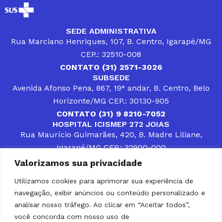
SEDE ADMINISTRATIVA
Rua Marciano Henriques, 107, B. Centro, Igarapé/MG
CEP.: 32510-008
CONTATO (31) 2571-3026
SUBSEDE
Avenida Afonso Pena, 867, 19° andar, B. Centro, Belo
Horizonte/MG CEP.: 30130-905
CONTATO (31) 9 8210-7052
HOSPITAL ICISMEP 272 JOIAS
Rua Maurício Guimarães, 420, B. Madre Liliane,
Igarapé/MG CEP.: 32900-000
CONTATOS (31) 3512-4400 ou (31) 9 8309-8660
Valorizamos sua privacidade
DESENVOLVER SOLUÇÕES, AÇÕES E SERVIÇOS
PÚBLICOS QUE COMPLEMENTEM A ASSISTÊNCIA À
Utilizamos cookies para aprimorar sua experiência de
POPULAÇÃO DA REGIÃO EM QUE ATUA, SENDO
navegação, exibir anúncios ou conteúdo personalizado e
PARCEIRO DOS MUNICÍPIOS CONSORCIADOS NA
SOLUÇÃO DE DIFICULDADES ENFRENTADAS POR
analisar nosso tráfego. Ao clicar em “Aceitar todos”,
GESTORES MUNICIPAIS, É O COMPROMISSO DO
você concorda com nosso uso de
ICISMEP.