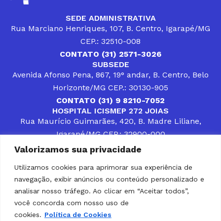
SEDE ADMINISTRATIVA
Rua Marciano Henriques, 107, B. Centro, Igarapé/MG
CEP.: 32510-008
CONTATO (31) 2571-3026
SUBSEDE
Avenida Afonso Pena, 867, 19° andar, B. Centro, Belo
Horizonte/MG CEP.: 30130-905
CONTATO (31) 9 8210-7052
HOSPITAL ICISMEP 272 JOIAS
Rua Maurício Guimarães, 420, B. Madre Liliane,
Igarapé/MG CEP.: 32900-000
CONTATOS (31) 3512-4400 ou (31) 9 8309-8660
Valorizamos sua privacidade
DESENVOLVER SOLUÇÕES, AÇÕES E SERVIÇOS
PÚBLICOS QUE COMPLEMENTEM A ASSISTÊNCIA À
Utilizamos cookies para aprimorar sua experiência de
POPULAÇÃO DA REGIÃO EM QUE ATUA, SENDO
navegação, exibir anúncios ou conteúdo personalizado e
PARCEIRO DOS MUNICÍPIOS CONSORCIADOS NA
SOLUÇÃO DE DIFICULDADES ENFRENTADAS POR
analisar nosso tráfego. Ao clicar em “Aceitar todos”,
GESTORES MUNICIPAIS, É O COMPROMISSO DO
você concorda com nosso uso de
ICISMEP.
cookies.
Política de Cookies
Home
Institucional
Municípios
Soluções ICISMEP