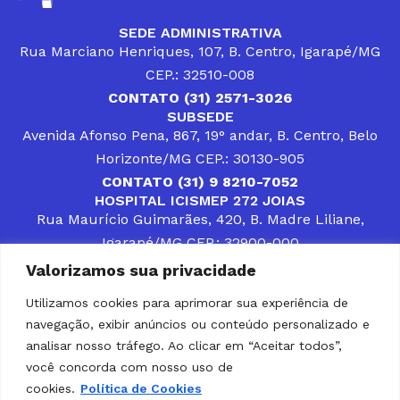
SEDE ADMINISTRATIVA
Rua Marciano Henriques, 107, B. Centro, Igarapé/MG
CEP.: 32510-008
CONTATO (31) 2571-3026
SUBSEDE
Avenida Afonso Pena, 867, 19° andar, B. Centro, Belo
Horizonte/MG CEP.: 30130-905
CONTATO (31) 9 8210-7052
HOSPITAL ICISMEP 272 JOIAS
Rua Maurício Guimarães, 420, B. Madre Liliane,
Igarapé/MG CEP.: 32900-000
CONTATOS (31) 3512-4400 ou (31) 9 8309-8660
Valorizamos sua privacidade
DESENVOLVER SOLUÇÕES, AÇÕES E SERVIÇOS
PÚBLICOS QUE COMPLEMENTEM A ASSISTÊNCIA À
Utilizamos cookies para aprimorar sua experiência de
POPULAÇÃO DA REGIÃO EM QUE ATUA, SENDO
navegação, exibir anúncios ou conteúdo personalizado e
PARCEIRO DOS MUNICÍPIOS CONSORCIADOS NA
SOLUÇÃO DE DIFICULDADES ENFRENTADAS POR
analisar nosso tráfego. Ao clicar em “Aceitar todos”,
GESTORES MUNICIPAIS, É O COMPROMISSO DO
você concorda com nosso uso de
ICISMEP.
cookies.
Política de Cookies
Home
Institucional
Municípios
Soluções ICISMEP