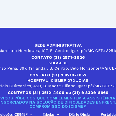
SEDE ADMINISTRATIVA
arciano Henriques, 107, B. Centro, Igarapé/MG CEP.: 325
CONTATO (31) 2571-3026
SUBSEDE
so Pena, 867, 19° andar, B. Centro, Belo Horizonte/MG CE
CONTATO (31) 9 8210-7052
HOSPITAL ICISMEP 272 JOIAS
ício Guimarães, 420, B. Madre Liliane, Igarapé/MG CEP.: 
CONTATOS (31) 3512-4400 ou (31) 9 8309-8660
VIÇOS PÚBLICOS QUE COMPLEMENTEM A ASSISTÊNCIA 
ONSORCIADOS NA SOLUÇÃO DE DIFICULDADES ENFRENTA
COMPROMISSO DO ICISMEP.
oluções ICISMEP
Tabelas
Diário Oficial
Portal da