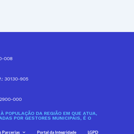
10-008
P.: 30130-905
32900-000
À POPULAÇÃO DA REGIÃO EM QUE ATUA,
DAS POR GESTORES MUNICIPAIS, É O
s Parcerias
Portal da Integridade
LGPD