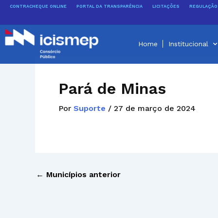
Ir
CONTRACHEQUE ONLINE
PORTAL DA TRANSPARÊNCIA
LICITAÇÕES
REGULAÇÃO 
para
o
conteúdo
Home
Institucional
Pará de Minas
Por
Suporte
/
27 de março de 2024
←
Municípios anterior