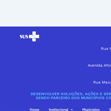
Rua M
Avenida Afon
Rua Maur
DESENVOLVER SOLUÇÕES, AÇÕES E SER
SENDO PARCEIRO DOS MUNICÍPIOS C
Home
Institucional
Municípios
S