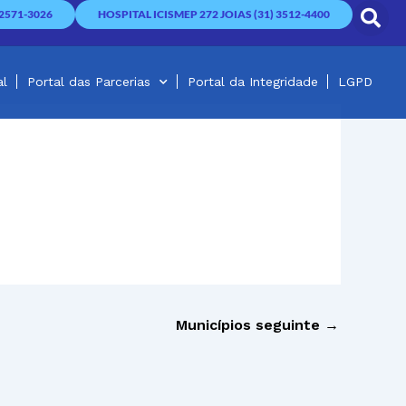
2571-3026
HOSPITAL ICISMEP 272 JOIAS (31) 3512-4400
al
Portal das Parcerias
Portal da Integridade
LGPD
Municípios seguinte
→