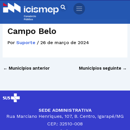
Ir
para
o
conteúdo
Campo Belo
Por
Suporte
/
26 de março de 2024
←
Municípios anterior
Municípios seguinte
→
SEDE ADMINISTRATIVA
Rua Marciano Henriques, 107, B. Centro, Igarapé/MG
CEP.: 32510-008