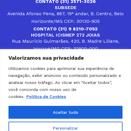
CONTATO (31) 2571-3026
SUBSEDE
Avenida Afonso Pena, 867, 19° andar, B. Centro, Belo
Horizonte/MG CEP.: 30130-905
CONTATO (31) 9 8210-7052
HOSPITAL ICISMEP 272 JOIAS
Rua Maurício Guimarães, 420, B. Madre Liliane,
Igarapé/MG CEP.: 32900-000
CONTATOS (31) 3512-4400 ou (31) 9 8309-8660
Valorizamos sua privacidade
DESENVOLVER SOLUÇÕES, AÇÕES E SERVIÇOS
PÚBLICOS QUE COMPLEMENTEM A ASSISTÊNCIA À
Utilizamos cookies para aprimorar sua experiência de
POPULAÇÃO DA REGIÃO EM QUE ATUA, SENDO
navegação, exibir anúncios ou conteúdo personalizado e
PARCEIRO DOS MUNICÍPIOS CONSORCIADOS NA
SOLUÇÃO DE DIFICULDADES ENFRENTADAS POR
analisar nosso tráfego. Ao clicar em “Aceitar todos”,
GESTORES MUNICIPAIS, É O COMPROMISSO DO
você concorda com nosso uso de
ICISMEP.
cookies.
Política de Cookies
Home
Institucional
Municípios
Soluções ICISMEP
Tabelas
Diário Oficial
Portal das Parcerias
Aceitar tudo
Portal da Integridade
LGPD
Personalizar