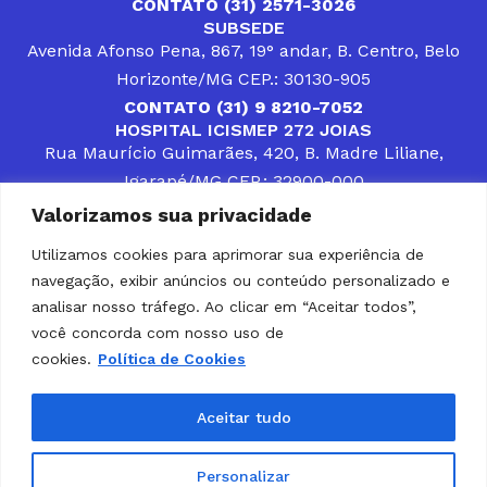
CONTATO (31) 2571-3026
SUBSEDE
Avenida Afonso Pena, 867, 19° andar, B. Centro, Belo
Horizonte/MG CEP.: 30130-905
CONTATO (31) 9 8210-7052
HOSPITAL ICISMEP 272 JOIAS
Rua Maurício Guimarães, 420, B. Madre Liliane,
Igarapé/MG CEP.: 32900-000
CONTATOS (31) 3512-4400 ou (31) 9 8309-8660
Valorizamos sua privacidade
DESENVOLVER SOLUÇÕES, AÇÕES E SERVIÇOS
PÚBLICOS QUE COMPLEMENTEM A ASSISTÊNCIA À
Utilizamos cookies para aprimorar sua experiência de
POPULAÇÃO DA REGIÃO EM QUE ATUA, SENDO
navegação, exibir anúncios ou conteúdo personalizado e
PARCEIRO DOS MUNICÍPIOS CONSORCIADOS NA
SOLUÇÃO DE DIFICULDADES ENFRENTADAS POR
analisar nosso tráfego. Ao clicar em “Aceitar todos”,
GESTORES MUNICIPAIS, É O COMPROMISSO DO
você concorda com nosso uso de
ICISMEP.
cookies.
Política de Cookies
Home
Institucional
Municípios
Soluções ICISMEP
Tabelas
Diário Oficial
Portal das Parcerias
Aceitar tudo
Portal da Integridade
LGPD
Personalizar