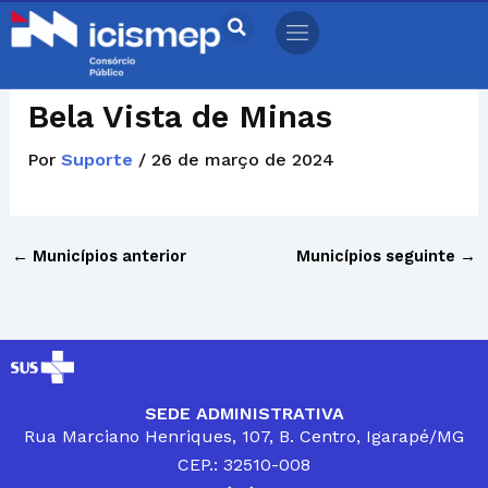
Ir
para
o
conteúdo
Bela Vista de Minas
Por
Suporte
/
26 de março de 2024
←
Municípios anterior
Municípios seguinte
→
SEDE ADMINISTRATIVA
Rua Marciano Henriques, 107, B. Centro, Igarapé/MG
CEP.: 32510-008