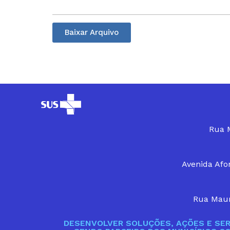
Baixar Arquivo
Rua M
Avenida Afon
Rua Maur
DESENVOLVER SOLUÇÕES, AÇÕES E SER