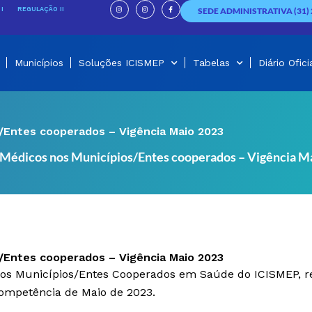
I
I
F
n
n
a
I
REGULAÇÃO II
SEDE ADMINISTRATIVA (31) 
s
s
c
t
t
e
a
a
b
g
g
o
r
r
o
a
a
k
m
m
-
f
Municípios
Soluções ICISMEP
Tabelas
Diário Ofici
s/Entes cooperados – Vigência Maio 2023
s Médicos nos Municípios/Entes cooperados – Vigência M
s/Entes cooperados – Vigência Maio 2023
 nos Municípios/Entes Cooperados em Saúde do ICISMEP, r
competência de Maio de 2023.