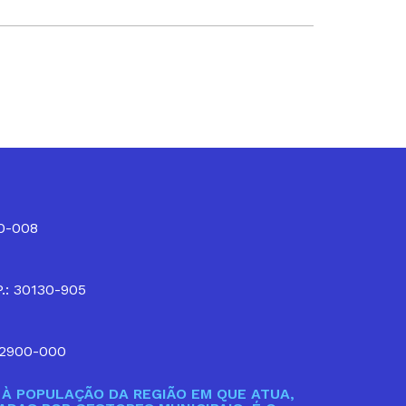
10-008
P.: 30130-905
32900-000
À POPULAÇÃO DA REGIÃO EM QUE ATUA,