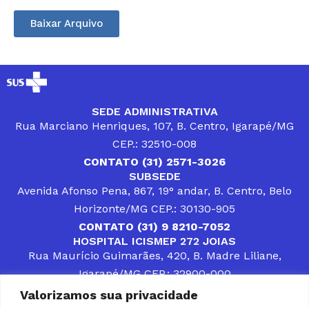
Baixar Arquivo
SEDE ADMINISTRATIVA
Rua Marciano Henriques, 107, B. Centro, Igarapé/MG
CEP.: 32510-008
CONTATO (31) 2571-3026
SUBSEDE
Avenida Afonso Pena, 867, 19° andar, B. Centro, Belo
Horizonte/MG CEP.: 30130-905
CONTATO (31) 9 8210-7052
HOSPITAL ICISMEP 272 JOIAS
Rua Maurício Guimarães, 420, B. Madre Liliane,
Igarapé/MG CEP.: 32900-000
CONTATOS (31) 3512-4400 ou (31) 9 8309-8660
Valorizamos sua privacidade
DESENVOLVER SOLUÇÕES, AÇÕES E SERVIÇOS