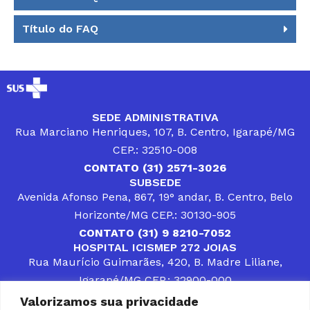
Título do FAQ
SEDE ADMINISTRATIVA
Rua Marciano Henriques, 107, B. Centro, Igarapé/MG
CEP.: 32510-008
CONTATO (31) 2571-3026
SUBSEDE
Avenida Afonso Pena, 867, 19° andar, B. Centro, Belo
Horizonte/MG CEP.: 30130-905
CONTATO (31) 9 8210-7052
HOSPITAL ICISMEP 272 JOIAS
Rua Maurício Guimarães, 420, B. Madre Liliane,
Igarapé/MG CEP.: 32900-000
CONTATOS (31) 3512-4400 ou (31) 9 8309-8660
Valorizamos sua privacidade