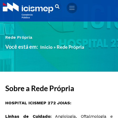
Ir
para
o
conteúdo
Rede Própria
Você está em:
»
Rede Própria
Início
Sobre a Rede Própria
HOSPITAL ICISMEP 272 JOIAS:
Linhas de Cuidado:
Angiologia, Oftalmologia e