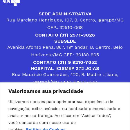
SEDE ADMINISTRATIVA
Rua Marciano Henriques, 107, B. Centro, Igarapé/MG
CEP.: 32510-008
CONTATO (31) 2571-3026
SUBSEDE
Avenida Afonso Pena, 867, 19° andar, B. Centro, Belo
Horizonte/MG CEP.: 30130-905
CONTATO (31) 9 8210-7052
HOSPITAL ICISMEP 272 JOIAS
Rua Maurício Guimarães, 420, B. Madre Liliane,
Igarapé/MG CEP.: 32900-000
CONTATOS (31) 3512-4400 ou (31) 9 8309-8660
Valorizamos sua privacidade
DESENVOLVER SOLUÇÕES, AÇÕES E SERVIÇOS
PÚBLICOS QUE COMPLEMENTEM A ASSISTÊNCIA À
Utilizamos cookies para aprimorar sua experiência de
POPULAÇÃO DA REGIÃO EM QUE ATUA, SENDO
navegação, exibir anúncios ou conteúdo personalizado e
PARCEIRO DOS MUNICÍPIOS CONSORCIADOS NA
SOLUÇÃO DE DIFICULDADES ENFRENTADAS POR
analisar nosso tráfego. Ao clicar em “Aceitar todos”,
GESTORES MUNICIPAIS, É O COMPROMISSO DO
você concorda com nosso uso de
ICISMEP.
cookies.
Política de Cookies