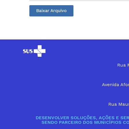
Baixar Arquivo
Rua M
Avenida Afon
Rua Maur
DESENVOLVER SOLUÇÕES, AÇÕES E SER
SENDO PARCEIRO DOS MUNICÍPIOS C