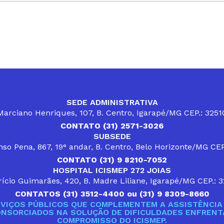
SEDE ADMINISTRATIVA
arciano Henriques, 107, B. Centro, Igarapé/MG CEP.: 325
CONTATO (31) 2571-3026
SUBSEDE
so Pena, 867, 19° andar, B. Centro, Belo Horizonte/MG CE
CONTATO (31) 9 8210-7052
HOSPITAL ICISMEP 272 JOIAS
ício Guimarães, 420, B. Madre Liliane, Igarapé/MG CEP.: 
CONTATOS (31) 3512-4400 ou (31) 9 8309-8660
VIÇOS PÚBLICOS QUE COMPLEMENTEM A ASSISTÊNCIA 
ONSORCIADOS NA SOLUÇÃO DE DIFICULDADES ENFRENTA
COMPROMISSO DO ICISMEP.