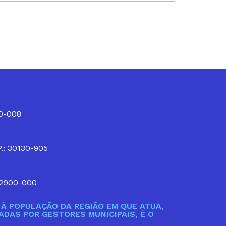
10-008
P.: 30130-905
32900-000
À POPULAÇÃO DA REGIÃO EM QUE ATUA,
DAS POR GESTORES MUNICIPAIS, É O