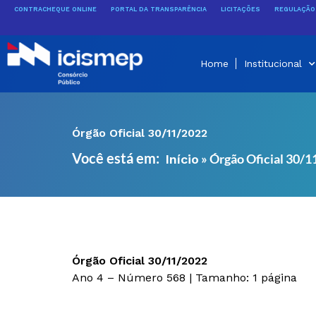
Ir
CONTRACHEQUE ONLINE
PORTAL DA TRANSPARÊNCIA
LICITAÇÕES
REGULAÇÃO 
para
o
conteúdo
Home
Institucional
Órgão Oficial 30/11/2022
Você está em:
»
Órgão Oficial 30/
Início
Órgão Oficial 30/11/2022
Ano 4 – Número 568 | Tamanho: 1 página