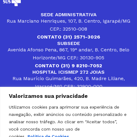
SEDE ADMINISTRATIVA
Rua Marciano Henriques, 107, B. Centro, Igarapé/MG
CEP.: 32510-008
CONTATO (31) 2571-3026
SUBSEDE
Avenida Afonso Pena, 867, 19° andar, B. Centro, Belo
Horizonte/MG CEP.: 30130-905
CONTATO (31) 9 8210-7052
HOSPITAL ICISMEP 272 JOIAS
Rua Maurício Guimarães, 420, B. Madre Liliane,
Igarapé/MG CEP.: 32900-000
CONTATOS (31) 3512-4400 ou (31) 9 8309-8660
Valorizamos sua privacidade
DESENVOLVER SOLUÇÕES, AÇÕES E SERVIÇOS
PÚBLICOS QUE COMPLEMENTEM A ASSISTÊNCIA À
Utilizamos cookies para aprimorar sua experiência de
POPULAÇÃO DA REGIÃO EM QUE ATUA, SENDO
navegação, exibir anúncios ou conteúdo personalizado e
PARCEIRO DOS MUNICÍPIOS CONSORCIADOS NA
SOLUÇÃO DE DIFICULDADES ENFRENTADAS POR
analisar nosso tráfego. Ao clicar em “Aceitar todos”,
GESTORES MUNICIPAIS, É O COMPROMISSO DO
você concorda com nosso uso de
ICISMEP.
cookies.
Política de Cookies