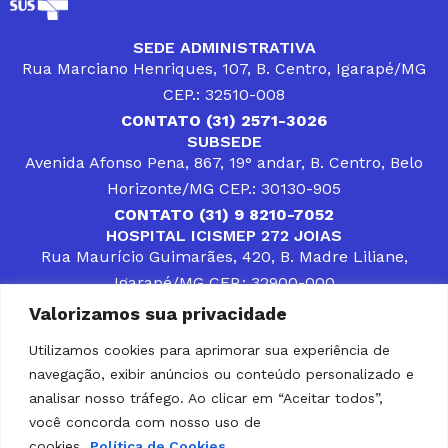
SEDE ADMINISTRATIVA
Rua Marciano Henriques, 107, B. Centro, Igarapé/MG
CEP.: 32510-008
CONTATO (31) 2571-3026
SUBSEDE
Avenida Afonso Pena, 867, 19° andar, B. Centro, Belo
Horizonte/MG CEP.: 30130-905
CONTATO (31) 9 8210-7052
HOSPITAL ICISMEP 272 JOIAS
Rua Maurício Guimarães, 420, B. Madre Liliane,
Igarapé/MG CEP.: 32900-000
CONTATOS (31) 3512-4400 ou (31) 9 8309-8660
Valorizamos sua privacidade
DESENVOLVER SOLUÇÕES, AÇÕES E SERVIÇOS
PÚBLICOS QUE COMPLEMENTEM A ASSISTÊNCIA À
Utilizamos cookies para aprimorar sua experiência de
POPULAÇÃO DA REGIÃO EM QUE ATUA, SENDO
navegação, exibir anúncios ou conteúdo personalizado e
PARCEIRO DOS MUNICÍPIOS CONSORCIADOS NA
SOLUÇÃO DE DIFICULDADES ENFRENTADAS POR
analisar nosso tráfego. Ao clicar em “Aceitar todos”,
GESTORES MUNICIPAIS, É O COMPROMISSO DO
você concorda com nosso uso de
ICISMEP.
cookies.
Política de Cookies