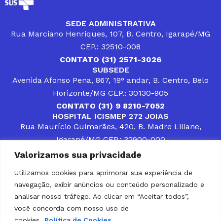
SEDE ADMINISTRATIVA
Rua Marciano Henriques, 107, B. Centro, Igarapé/MG
CEP.: 32510-008
CONTATO (31) 2571-3026
SUBSEDE
Avenida Afonso Pena, 867, 19° andar, B. Centro, Belo
Horizonte/MG CEP.: 30130-905
CONTATO (31) 9 8210-7052
HOSPITAL ICISMEP 272 JOIAS
Rua Maurício Guimarães, 420, B. Madre Liliane,
Igarapé/MG CEP.: 32900-000
CONTATOS (31) 3512-4400 ou (31) 9 8309-8660
Valorizamos sua privacidade
DESENVOLVER SOLUÇÕES, AÇÕES E SERVIÇOS
PÚBLICOS QUE COMPLEMENTEM A ASSISTÊNCIA À
Utilizamos cookies para aprimorar sua experiência de
POPULAÇÃO DA REGIÃO EM QUE ATUA, SENDO
navegação, exibir anúncios ou conteúdo personalizado e
PARCEIRO DOS MUNICÍPIOS CONSORCIADOS NA
SOLUÇÃO DE DIFICULDADES ENFRENTADAS POR
analisar nosso tráfego. Ao clicar em “Aceitar todos”,
GESTORES MUNICIPAIS, É O COMPROMISSO DO
você concorda com nosso uso de
ICISMEP.
cookies.
Política de Cookies