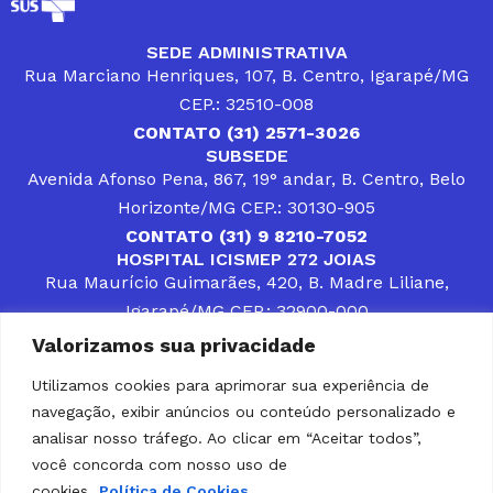
SEDE ADMINISTRATIVA
Rua Marciano Henriques, 107, B. Centro, Igarapé/MG
CEP.: 32510-008
CONTATO (31) 2571-3026
SUBSEDE
Avenida Afonso Pena, 867, 19° andar, B. Centro, Belo
Horizonte/MG CEP.: 30130-905
CONTATO (31) 9 8210-7052
HOSPITAL ICISMEP 272 JOIAS
Rua Maurício Guimarães, 420, B. Madre Liliane,
Igarapé/MG CEP.: 32900-000
CONTATOS (31) 3512-4400 ou (31) 9 8309-8660
Valorizamos sua privacidade
DESENVOLVER SOLUÇÕES, AÇÕES E SERVIÇOS
PÚBLICOS QUE COMPLEMENTEM A ASSISTÊNCIA À
Utilizamos cookies para aprimorar sua experiência de
POPULAÇÃO DA REGIÃO EM QUE ATUA, SENDO
navegação, exibir anúncios ou conteúdo personalizado e
PARCEIRO DOS MUNICÍPIOS CONSORCIADOS NA
SOLUÇÃO DE DIFICULDADES ENFRENTADAS POR
analisar nosso tráfego. Ao clicar em “Aceitar todos”,
GESTORES MUNICIPAIS, É O COMPROMISSO DO
você concorda com nosso uso de
ICISMEP.
cookies.
Política de Cookies