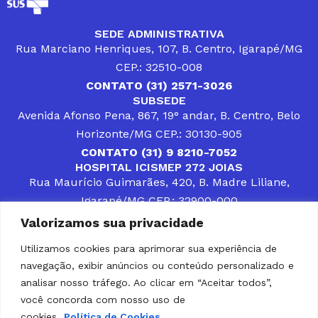
SEDE ADMINISTRATIVA
Rua Marciano Henriques, 107, B. Centro, Igarapé/MG
CEP.: 32510-008
CONTATO (31) 2571-3026
SUBSEDE
Avenida Afonso Pena, 867, 19° andar, B. Centro, Belo
Horizonte/MG CEP.: 30130-905
CONTATO (31) 9 8210-7052
HOSPITAL ICISMEP 272 JOIAS
Rua Maurício Guimarães, 420, B. Madre Liliane,
Igarapé/MG CEP.: 32900-000
CONTATOS (31) 3512-4400 ou (31) 9 8309-8660
Valorizamos sua privacidade
DESENVOLVER SOLUÇÕES, AÇÕES E SERVIÇOS
PÚBLICOS QUE COMPLEMENTEM A ASSISTÊNCIA À
Utilizamos cookies para aprimorar sua experiência de
POPULAÇÃO DA REGIÃO EM QUE ATUA, SENDO
navegação, exibir anúncios ou conteúdo personalizado e
PARCEIRO DOS MUNICÍPIOS CONSORCIADOS NA
SOLUÇÃO DE DIFICULDADES ENFRENTADAS POR
analisar nosso tráfego. Ao clicar em “Aceitar todos”,
GESTORES MUNICIPAIS, É O COMPROMISSO DO
você concorda com nosso uso de
ICISMEP.
cookies.
Política de Cookies