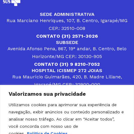
SEDE ADMINISTRATIVA
Rua Marciano Henriques, 107, B. Centro, Igarapé/MG
CEP.: 32510-008
CONTATO (31) 2571-3026
SUBSEDE
Avenida Afonso Pena, 867, 19° andar, B. Centro, Belo
Horizonte/MG CEP.: 30130-905
CONTATO (31) 9 8210-7052
HOSPITAL ICISMEP 272 JOIAS
Rua Maurício Guimarães, 420, B. Madre Liliane,
Igarapé/MG CEP.: 32900-000
CONTATOS (31) 3512-4400 ou (31) 9 8309-8660
Valorizamos sua privacidade
DESENVOLVER SOLUÇÕES, AÇÕES E SERVIÇOS
PÚBLICOS QUE COMPLEMENTEM A ASSISTÊNCIA À
Utilizamos cookies para aprimorar sua experiência de
POPULAÇÃO DA REGIÃO EM QUE ATUA, SENDO
navegação, exibir anúncios ou conteúdo personalizado e
PARCEIRO DOS MUNICÍPIOS CONSORCIADOS NA
SOLUÇÃO DE DIFICULDADES ENFRENTADAS POR
analisar nosso tráfego. Ao clicar em “Aceitar todos”,
GESTORES MUNICIPAIS, É O COMPROMISSO DO
você concorda com nosso uso de
ICISMEP.
cookies.
Política de Cookies