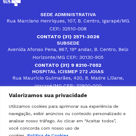
SEDE ADMINISTRATIVA
Rua Marciano Henriques, 107, B. Centro, Igarapé/MG
CEP.: 32510-008
CONTATO (31) 2571-3026
SUBSEDE
Avenida Afonso Pena, 867, 19° andar, B. Centro, Belo
Horizonte/MG CEP.: 30130-905
CONTATO (31) 9 8210-7052
HOSPITAL ICISMEP 272 JOIAS
Rua Maurício Guimarães, 420, B. Madre Liliane,
Igarapé/MG CEP.: 32900-000
CONTATOS (31) 3512-4400 ou (31) 9 8309-8660
Valorizamos sua privacidade
DESENVOLVER SOLUÇÕES, AÇÕES E SERVIÇOS
PÚBLICOS QUE COMPLEMENTEM A ASSISTÊNCIA À
Utilizamos cookies para aprimorar sua experiência de
POPULAÇÃO DA REGIÃO EM QUE ATUA, SENDO
navegação, exibir anúncios ou conteúdo personalizado e
PARCEIRO DOS MUNICÍPIOS CONSORCIADOS NA
SOLUÇÃO DE DIFICULDADES ENFRENTADAS POR
analisar nosso tráfego. Ao clicar em “Aceitar todos”,
GESTORES MUNICIPAIS, É O COMPROMISSO DO
você concorda com nosso uso de
ICISMEP.
cookies.
Política de Cookies