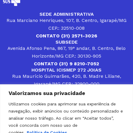
SEDE ADMINISTRATIVA
Rua Marciano Henriques, 107, B. Centro, Igarapé/MG
CEP.: 32510-008
CONTATO (31) 2571-3026
SUBSEDE
Avenida Afonso Pena, 867, 19° andar, B. Centro, Belo
Horizonte/MG CEP.: 30130-905
CONTATO (31) 9 8210-7052
HOSPITAL ICISMEP 272 JOIAS
Rua Maurício Guimarães, 420, B. Madre Liliane,
Igarapé/MG CEP.: 32900-000
CONTATOS (31) 3512-4400 ou (31) 9 8309-8660
Valorizamos sua privacidade
DESENVOLVER SOLUÇÕES, AÇÕES E SERVIÇOS
PÚBLICOS QUE COMPLEMENTEM A ASSISTÊNCIA À
Utilizamos cookies para aprimorar sua experiência de
POPULAÇÃO DA REGIÃO EM QUE ATUA, SENDO
navegação, exibir anúncios ou conteúdo personalizado e
PARCEIRO DOS MUNICÍPIOS CONSORCIADOS NA
SOLUÇÃO DE DIFICULDADES ENFRENTADAS POR
analisar nosso tráfego. Ao clicar em “Aceitar todos”,
GESTORES MUNICIPAIS, É O COMPROMISSO DO
você concorda com nosso uso de
ICISMEP.
cookies.
Política de Cookies