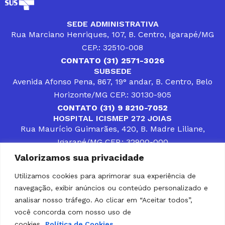
SEDE ADMINISTRATIVA
Rua Marciano Henriques, 107, B. Centro, Igarapé/MG
CEP.: 32510-008
CONTATO (31) 2571-3026
SUBSEDE
Avenida Afonso Pena, 867, 19° andar, B. Centro, Belo
Horizonte/MG CEP.: 30130-905
CONTATO (31) 9 8210-7052
HOSPITAL ICISMEP 272 JOIAS
Rua Maurício Guimarães, 420, B. Madre Liliane,
Igarapé/MG CEP.: 32900-000
CONTATOS (31) 3512-4400 ou (31) 9 8309-8660
Valorizamos sua privacidade
DESENVOLVER SOLUÇÕES, AÇÕES E SERVIÇOS
PÚBLICOS QUE COMPLEMENTEM A ASSISTÊNCIA À
Utilizamos cookies para aprimorar sua experiência de
POPULAÇÃO DA REGIÃO EM QUE ATUA, SENDO
navegação, exibir anúncios ou conteúdo personalizado e
PARCEIRO DOS MUNICÍPIOS CONSORCIADOS NA
SOLUÇÃO DE DIFICULDADES ENFRENTADAS POR
analisar nosso tráfego. Ao clicar em “Aceitar todos”,
GESTORES MUNICIPAIS, É O COMPROMISSO DO
você concorda com nosso uso de
ICISMEP.
cookies.
Política de Cookies