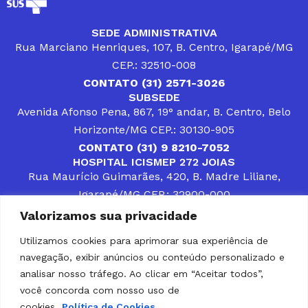
SEDE ADMINISTRATIVA
Rua Marciano Henriques, 107, B. Centro, Igarapé/MG
CEP.: 32510-008
CONTATO (31) 2571-3026
SUBSEDE
Avenida Afonso Pena, 867, 19° andar, B. Centro, Belo
Horizonte/MG CEP.: 30130-905
CONTATO (31) 9 8210-7052
HOSPITAL ICISMEP 272 JOIAS
Rua Maurício Guimarães, 420, B. Madre Liliane,
Igarapé/MG CEP.: 32900-000
CONTATOS (31) 3512-4400 ou (31) 9 8309-8660
Valorizamos sua privacidade
DESENVOLVER SOLUÇÕES, AÇÕES E SERVIÇOS
PÚBLICOS QUE COMPLEMENTEM A ASSISTÊNCIA À
Utilizamos cookies para aprimorar sua experiência de
POPULAÇÃO DA REGIÃO EM QUE ATUA, SENDO
navegação, exibir anúncios ou conteúdo personalizado e
PARCEIRO DOS MUNICÍPIOS CONSORCIADOS NA
SOLUÇÃO DE DIFICULDADES ENFRENTADAS POR
analisar nosso tráfego. Ao clicar em “Aceitar todos”,
GESTORES MUNICIPAIS, É O COMPROMISSO DO
você concorda com nosso uso de
ICISMEP.
cookies.
Política de Cookies