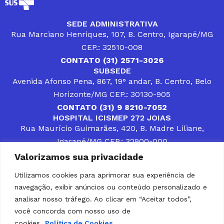
SEDE ADMINISTRATIVA
Rua Marciano Henriques, 107, B. Centro, Igarapé/MG
CEP.: 32510-008
CONTATO (31) 2571-3026
SUBSEDE
Avenida Afonso Pena, 867, 19° andar, B. Centro, Belo
Horizonte/MG CEP.: 30130-905
CONTATO (31) 9 8210-7052
HOSPITAL ICISMEP 272 JOIAS
Rua Maurício Guimarães, 420, B. Madre Liliane,
Igarapé/MG CEP.: 32900-000
CONTATOS (31) 3512-4400 ou (31) 9 8309-8660
Valorizamos sua privacidade
DESENVOLVER SOLUÇÕES, AÇÕES E SERVIÇOS
PÚBLICOS QUE COMPLEMENTEM A ASSISTÊNCIA À
Utilizamos cookies para aprimorar sua experiência de
POPULAÇÃO DA REGIÃO EM QUE ATUA, SENDO
navegação, exibir anúncios ou conteúdo personalizado e
PARCEIRO DOS MUNICÍPIOS CONSORCIADOS NA
SOLUÇÃO DE DIFICULDADES ENFRENTADAS POR
analisar nosso tráfego. Ao clicar em “Aceitar todos”,
GESTORES MUNICIPAIS, É O COMPROMISSO DO
você concorda com nosso uso de
ICISMEP.
cookies.
Política de Cookies