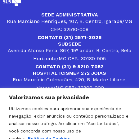
SEDE ADMINISTRATIVA
Rua Marciano Henriques, 107, B. Centro, Igarapé/MG
CEP.: 32510-008
CONTATO (31) 2571-3026
SUBSEDE
Avenida Afonso Pena, 867, 19° andar, B. Centro, Belo
Horizonte/MG CEP.: 30130-905
CONTATO (31) 9 8210-7052
HOSPITAL ICISMEP 272 JOIAS
Rua Maurício Guimarães, 420, B. Madre Liliane,
Igarapé/MG CEP.: 32900-000
CONTATOS (31) 3512-4400 ou (31) 9 8309-8660
Valorizamos sua privacidade
DESENVOLVER SOLUÇÕES, AÇÕES E SERVIÇOS
PÚBLICOS QUE COMPLEMENTEM A ASSISTÊNCIA À
Utilizamos cookies para aprimorar sua experiência de
POPULAÇÃO DA REGIÃO EM QUE ATUA, SENDO
navegação, exibir anúncios ou conteúdo personalizado e
PARCEIRO DOS MUNICÍPIOS CONSORCIADOS NA
SOLUÇÃO DE DIFICULDADES ENFRENTADAS POR
analisar nosso tráfego. Ao clicar em “Aceitar todos”,
GESTORES MUNICIPAIS, É O COMPROMISSO DO
você concorda com nosso uso de
ICISMEP.
cookies.
Política de Cookies