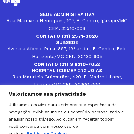
SEDE ADMINISTRATIVA
Rua Marciano Henriques, 107, B. Centro, Igarapé/MG
CEP.: 32510-008
CONTATO (31) 2571-3026
SUBSEDE
Avenida Afonso Pena, 867, 19° andar, B. Centro, Belo
Horizonte/MG CEP.: 30130-905
CONTATO (31) 9 8210-7052
HOSPITAL ICISMEP 272 JOIAS
Rua Maurício Guimarães, 420, B. Madre Liliane,
Igarapé/MG CEP.: 32900-000
CONTATOS (31) 3512-4400 ou (31) 9 8309-8660
Valorizamos sua privacidade
DESENVOLVER SOLUÇÕES, AÇÕES E SERVIÇOS
PÚBLICOS QUE COMPLEMENTEM A ASSISTÊNCIA À
Utilizamos cookies para aprimorar sua experiência de
POPULAÇÃO DA REGIÃO EM QUE ATUA, SENDO
navegação, exibir anúncios ou conteúdo personalizado e
PARCEIRO DOS MUNICÍPIOS CONSORCIADOS NA
SOLUÇÃO DE DIFICULDADES ENFRENTADAS POR
analisar nosso tráfego. Ao clicar em “Aceitar todos”,
GESTORES MUNICIPAIS, É O COMPROMISSO DO
você concorda com nosso uso de
ICISMEP.
cookies.
Política de Cookies