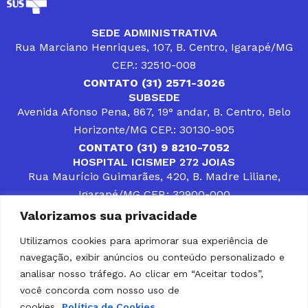
SEDE ADMINISTRATIVA
Rua Marciano Henriques, 107, B. Centro, Igarapé/MG
CEP.: 32510-008
CONTATO (31) 2571-3026
SUBSEDE
Avenida Afonso Pena, 867, 19° andar, B. Centro, Belo
Horizonte/MG CEP.: 30130-905
CONTATO (31) 9 8210-7052
HOSPITAL ICISMEP 272 JOIAS
Rua Maurício Guimarães, 420, B. Madre Liliane,
Igarapé/MG CEP.: 32900-000
CONTATOS (31) 3512-4400 ou (31) 9 8309-8660
Valorizamos sua privacidade
DESENVOLVER SOLUÇÕES, AÇÕES E SERVIÇOS
PÚBLICOS QUE COMPLEMENTEM A ASSISTÊNCIA À
Utilizamos cookies para aprimorar sua experiência de
POPULAÇÃO DA REGIÃO EM QUE ATUA, SENDO
navegação, exibir anúncios ou conteúdo personalizado e
PARCEIRO DOS MUNICÍPIOS CONSORCIADOS NA
SOLUÇÃO DE DIFICULDADES ENFRENTADAS POR
analisar nosso tráfego. Ao clicar em “Aceitar todos”,
GESTORES MUNICIPAIS, É O COMPROMISSO DO
você concorda com nosso uso de
ICISMEP.
cookies.
Política de Cookies