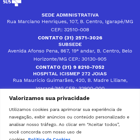
SEDE ADMINISTRATIVA
Rua Marciano Henriques, 107, B. Centro, Igarapé/MG
CEP.: 32510-008
CONTATO (31) 2571-3026
SUBSEDE
Avenida Afonso Pena, 867, 19° andar, B. Centro, Belo
Horizonte/MG CEP.: 30130-905
CONTATO (31) 9 8210-7052
HOSPITAL ICISMEP 272 JOIAS
Rua Maurício Guimarães, 420, B. Madre Liliane,
Igarapé/MG CEP.: 32900-000
CONTATOS (31) 3512-4400 ou (31) 9 8309-8660
Valorizamos sua privacidade
DESENVOLVER SOLUÇÕES, AÇÕES E SERVIÇOS
PÚBLICOS QUE COMPLEMENTEM A ASSISTÊNCIA À
Utilizamos cookies para aprimorar sua experiência de
POPULAÇÃO DA REGIÃO EM QUE ATUA, SENDO
navegação, exibir anúncios ou conteúdo personalizado e
PARCEIRO DOS MUNICÍPIOS CONSORCIADOS NA
SOLUÇÃO DE DIFICULDADES ENFRENTADAS POR
analisar nosso tráfego. Ao clicar em “Aceitar todos”,
GESTORES MUNICIPAIS, É O COMPROMISSO DO
você concorda com nosso uso de
ICISMEP.
cookies.
Política de Cookies