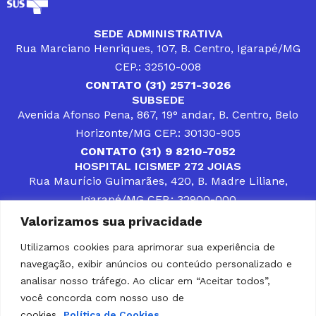
SEDE ADMINISTRATIVA
Rua Marciano Henriques, 107, B. Centro, Igarapé/MG
CEP.: 32510-008
CONTATO (31) 2571-3026
SUBSEDE
Avenida Afonso Pena, 867, 19° andar, B. Centro, Belo
Horizonte/MG CEP.: 30130-905
CONTATO (31) 9 8210-7052
HOSPITAL ICISMEP 272 JOIAS
Rua Maurício Guimarães, 420, B. Madre Liliane,
Igarapé/MG CEP.: 32900-000
CONTATOS (31) 3512-4400 ou (31) 9 8309-8660
Valorizamos sua privacidade
DESENVOLVER SOLUÇÕES, AÇÕES E SERVIÇOS
PÚBLICOS QUE COMPLEMENTEM A ASSISTÊNCIA À
Utilizamos cookies para aprimorar sua experiência de
POPULAÇÃO DA REGIÃO EM QUE ATUA, SENDO
navegação, exibir anúncios ou conteúdo personalizado e
PARCEIRO DOS MUNICÍPIOS CONSORCIADOS NA
SOLUÇÃO DE DIFICULDADES ENFRENTADAS POR
analisar nosso tráfego. Ao clicar em “Aceitar todos”,
GESTORES MUNICIPAIS, É O COMPROMISSO DO
você concorda com nosso uso de
ICISMEP.
cookies.
Política de Cookies