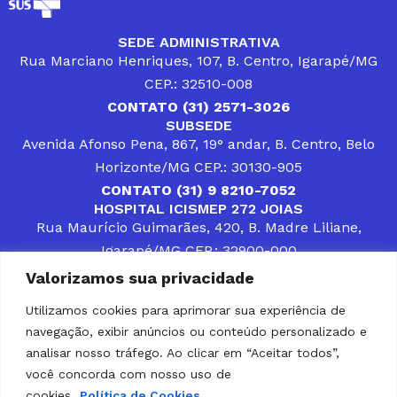
SEDE ADMINISTRATIVA
Rua Marciano Henriques, 107, B. Centro, Igarapé/MG
CEP.: 32510-008
CONTATO (31) 2571-3026
SUBSEDE
Avenida Afonso Pena, 867, 19° andar, B. Centro, Belo
Horizonte/MG CEP.: 30130-905
CONTATO (31) 9 8210-7052
HOSPITAL ICISMEP 272 JOIAS
Rua Maurício Guimarães, 420, B. Madre Liliane,
Igarapé/MG CEP.: 32900-000
CONTATOS (31) 3512-4400 ou (31) 9 8309-8660
Valorizamos sua privacidade
DESENVOLVER SOLUÇÕES, AÇÕES E SERVIÇOS
PÚBLICOS QUE COMPLEMENTEM A ASSISTÊNCIA À
Utilizamos cookies para aprimorar sua experiência de
POPULAÇÃO DA REGIÃO EM QUE ATUA, SENDO
navegação, exibir anúncios ou conteúdo personalizado e
PARCEIRO DOS MUNICÍPIOS CONSORCIADOS NA
SOLUÇÃO DE DIFICULDADES ENFRENTADAS POR
analisar nosso tráfego. Ao clicar em “Aceitar todos”,
GESTORES MUNICIPAIS, É O COMPROMISSO DO
você concorda com nosso uso de
ICISMEP.
cookies.
Política de Cookies