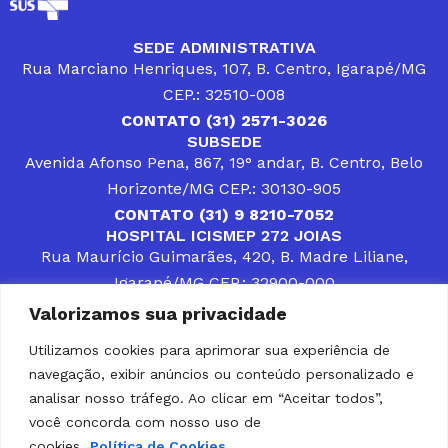
SEDE ADMINISTRATIVA
Rua Marciano Henriques, 107, B. Centro, Igarapé/MG
CEP.: 32510-008
CONTATO (31) 2571-3026
SUBSEDE
Avenida Afonso Pena, 867, 19° andar, B. Centro, Belo
Horizonte/MG CEP.: 30130-905
CONTATO (31) 9 8210-7052
HOSPITAL ICISMEP 272 JOIAS
Rua Maurício Guimarães, 420, B. Madre Liliane,
Igarapé/MG CEP.: 32900-000
CONTATOS (31) 3512-4400 ou (31) 9 8309-8660
Valorizamos sua privacidade
DESENVOLVER SOLUÇÕES, AÇÕES E SERVIÇOS
PÚBLICOS QUE COMPLEMENTEM A ASSISTÊNCIA À
Utilizamos cookies para aprimorar sua experiência de
POPULAÇÃO DA REGIÃO EM QUE ATUA, SENDO
navegação, exibir anúncios ou conteúdo personalizado e
PARCEIRO DOS MUNICÍPIOS CONSORCIADOS NA
SOLUÇÃO DE DIFICULDADES ENFRENTADAS POR
analisar nosso tráfego. Ao clicar em “Aceitar todos”,
GESTORES MUNICIPAIS, É O COMPROMISSO DO
você concorda com nosso uso de
ICISMEP.
cookies.
Política de Cookies