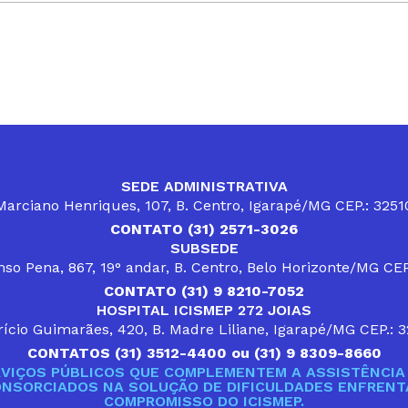
SEDE ADMINISTRATIVA
arciano Henriques, 107, B. Centro, Igarapé/MG CEP.: 325
CONTATO (31) 2571-3026
SUBSEDE
so Pena, 867, 19° andar, B. Centro, Belo Horizonte/MG CE
CONTATO (31) 9 8210-7052
HOSPITAL ICISMEP 272 JOIAS
ício Guimarães, 420, B. Madre Liliane, Igarapé/MG CEP.: 
CONTATOS (31) 3512-4400 ou (31) 9 8309-8660
VIÇOS PÚBLICOS QUE COMPLEMENTEM A ASSISTÊNCIA 
ONSORCIADOS NA SOLUÇÃO DE DIFICULDADES ENFRENTA
COMPROMISSO DO ICISMEP.