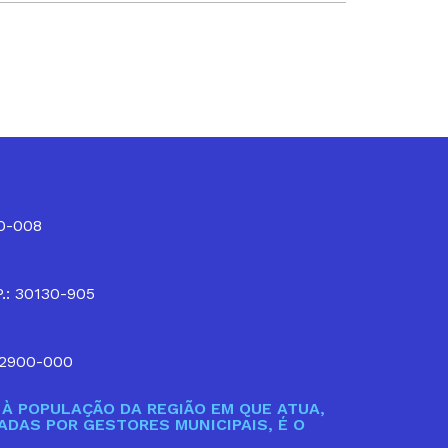
10-008
P.: 30130-905
32900-000
À POPULAÇÃO DA REGIÃO EM QUE ATUA,
DAS POR GESTORES MUNICIPAIS, É O