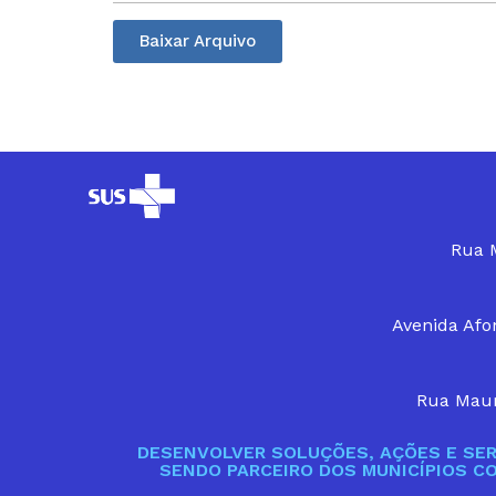
Baixar Arquivo
Rua M
Avenida Afon
Rua Maur
DESENVOLVER SOLUÇÕES, AÇÕES E SER
SENDO PARCEIRO DOS MUNICÍPIOS C