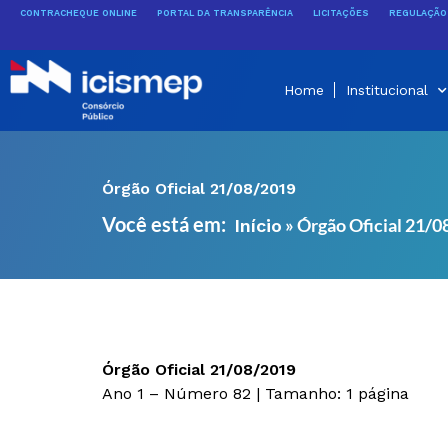
Ir
CONTRACHEQUE ONLINE
PORTAL DA TRANSPARÊNCIA
LICITAÇÕES
REGULAÇÃO 
para
o
conteúdo
Home
Institucional
Órgão Oficial 21/08/2019
Você está em:
»
Órgão Oficial 21/
Início
Órgão Oficial 21/08/2019
Ano 1 – Número 82 | Tamanho: 1 página