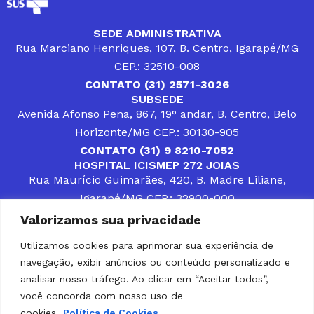
SEDE ADMINISTRATIVA
Rua Marciano Henriques, 107, B. Centro, Igarapé/MG
CEP.: 32510-008
CONTATO (31) 2571-3026
SUBSEDE
Avenida Afonso Pena, 867, 19° andar, B. Centro, Belo
Horizonte/MG CEP.: 30130-905
CONTATO (31) 9 8210-7052
HOSPITAL ICISMEP 272 JOIAS
Rua Maurício Guimarães, 420, B. Madre Liliane,
Igarapé/MG CEP.: 32900-000
CONTATOS (31) 3512-4400 ou (31) 9 8309-8660
Valorizamos sua privacidade
DESENVOLVER SOLUÇÕES, AÇÕES E SERVIÇOS
PÚBLICOS QUE COMPLEMENTEM A ASSISTÊNCIA À
Utilizamos cookies para aprimorar sua experiência de
POPULAÇÃO DA REGIÃO EM QUE ATUA, SENDO
navegação, exibir anúncios ou conteúdo personalizado e
PARCEIRO DOS MUNICÍPIOS CONSORCIADOS NA
SOLUÇÃO DE DIFICULDADES ENFRENTADAS POR
analisar nosso tráfego. Ao clicar em “Aceitar todos”,
GESTORES MUNICIPAIS, É O COMPROMISSO DO
você concorda com nosso uso de
ICISMEP.
cookies.
Política de Cookies