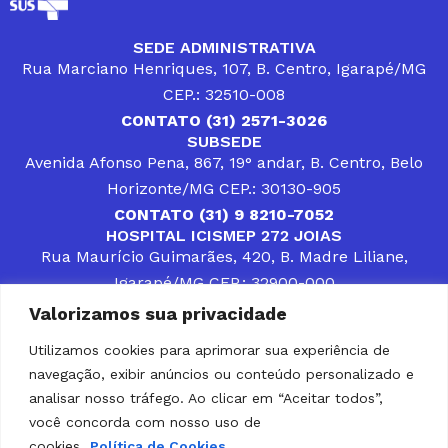
SEDE ADMINISTRATIVA
Rua Marciano Henriques, 107, B. Centro, Igarapé/MG
CEP.: 32510-008
CONTATO (31) 2571-3026
SUBSEDE
Avenida Afonso Pena, 867, 19° andar, B. Centro, Belo
Horizonte/MG CEP.: 30130-905
CONTATO (31) 9 8210-7052
HOSPITAL ICISMEP 272 JOIAS
Rua Maurício Guimarães, 420, B. Madre Liliane,
Igarapé/MG CEP.: 32900-000
CONTATOS (31) 3512-4400 ou (31) 9 8309-8660
Valorizamos sua privacidade
DESENVOLVER SOLUÇÕES, AÇÕES E SERVIÇOS
PÚBLICOS QUE COMPLEMENTEM A ASSISTÊNCIA À
Utilizamos cookies para aprimorar sua experiência de
POPULAÇÃO DA REGIÃO EM QUE ATUA, SENDO
navegação, exibir anúncios ou conteúdo personalizado e
PARCEIRO DOS MUNICÍPIOS CONSORCIADOS NA
SOLUÇÃO DE DIFICULDADES ENFRENTADAS POR
analisar nosso tráfego. Ao clicar em “Aceitar todos”,
GESTORES MUNICIPAIS, É O COMPROMISSO DO
você concorda com nosso uso de
ICISMEP.
cookies.
Política de Cookies