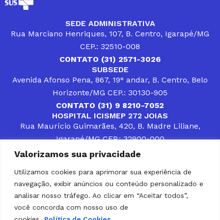
SEDE ADMINISTRATIVA
Rua Marciano Henriques, 107, B. Centro, Igarapé/MG
CEP.: 32510-008
CONTATO (31) 2571-3026
SUBSEDE
Avenida Afonso Pena, 867, 19° andar, B. Centro, Belo
Horizonte/MG CEP.: 30130-905
CONTATO (31) 9 8210-7052
HOSPITAL ICISMEP 272 JOIAS
Rua Maurício Guimarães, 420, B. Madre Liliane,
Igarapé/MG CEP.: 32900-000
CONTATOS (31) 3512-4400 ou (31) 9 8309-8660
Valorizamos sua privacidade
DESENVOLVER SOLUÇÕES, AÇÕES E SERVIÇOS
PÚBLICOS QUE COMPLEMENTEM A ASSISTÊNCIA À
Utilizamos cookies para aprimorar sua experiência de
POPULAÇÃO DA REGIÃO EM QUE ATUA, SENDO
navegação, exibir anúncios ou conteúdo personalizado e
PARCEIRO DOS MUNICÍPIOS CONSORCIADOS NA
SOLUÇÃO DE DIFICULDADES ENFRENTADAS POR
analisar nosso tráfego. Ao clicar em “Aceitar todos”,
GESTORES MUNICIPAIS, É O COMPROMISSO DO
você concorda com nosso uso de
ICISMEP.
cookies.
Política de Cookies