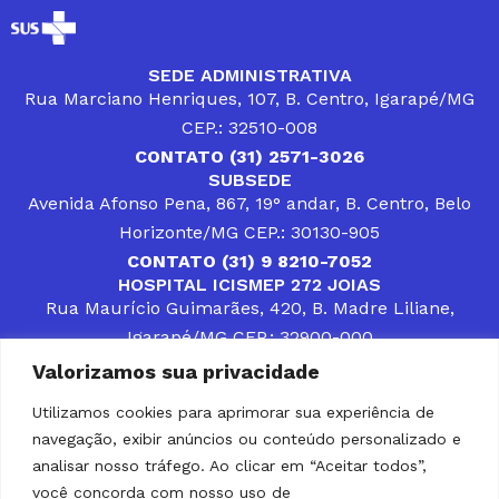
SEDE ADMINISTRATIVA
Rua Marciano Henriques, 107, B. Centro, Igarapé/MG
CEP.: 32510-008
CONTATO (31) 2571-3026
SUBSEDE
Avenida Afonso Pena, 867, 19° andar, B. Centro, Belo
Horizonte/MG CEP.: 30130-905
CONTATO (31) 9 8210-7052
HOSPITAL ICISMEP 272 JOIAS
Rua Maurício Guimarães, 420, B. Madre Liliane,
Igarapé/MG CEP.: 32900-000
CONTATOS (31) 3512-4400 ou (31) 9 8309-8660
Valorizamos sua privacidade
DESENVOLVER SOLUÇÕES, AÇÕES E SERVIÇOS
PÚBLICOS QUE COMPLEMENTEM A ASSISTÊNCIA À
Utilizamos cookies para aprimorar sua experiência de
POPULAÇÃO DA REGIÃO EM QUE ATUA, SENDO
navegação, exibir anúncios ou conteúdo personalizado e
PARCEIRO DOS MUNICÍPIOS CONSORCIADOS NA
SOLUÇÃO DE DIFICULDADES ENFRENTADAS POR
analisar nosso tráfego. Ao clicar em “Aceitar todos”,
GESTORES MUNICIPAIS, É O COMPROMISSO DO
você concorda com nosso uso de
ICISMEP.