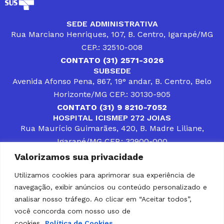
SEDE ADMINISTRATIVA
Rua Marciano Henriques, 107, B. Centro, Igarapé/MG
CEP.: 32510-008
CONTATO (31) 2571-3026
SUBSEDE
Avenida Afonso Pena, 867, 19° andar, B. Centro, Belo
Horizonte/MG CEP.: 30130-905
CONTATO (31) 9 8210-7052
HOSPITAL ICISMEP 272 JOIAS
Rua Maurício Guimarães, 420, B. Madre Liliane,
Igarapé/MG CEP.: 32900-000
CONTATOS (31) 3512-4400 ou (31) 9 8309-8660
Valorizamos sua privacidade
DESENVOLVER SOLUÇÕES, AÇÕES E SERVIÇOS
PÚBLICOS QUE COMPLEMENTEM A ASSISTÊNCIA À
Utilizamos cookies para aprimorar sua experiência de
POPULAÇÃO DA REGIÃO EM QUE ATUA, SENDO
navegação, exibir anúncios ou conteúdo personalizado e
PARCEIRO DOS MUNICÍPIOS CONSORCIADOS NA
SOLUÇÃO DE DIFICULDADES ENFRENTADAS POR
analisar nosso tráfego. Ao clicar em “Aceitar todos”,
GESTORES MUNICIPAIS, É O COMPROMISSO DO
você concorda com nosso uso de
ICISMEP.
cookies.
Política de Cookies