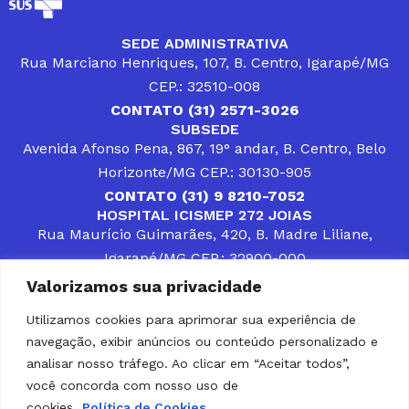
SEDE ADMINISTRATIVA
Rua Marciano Henriques, 107, B. Centro, Igarapé/MG
CEP.: 32510-008
CONTATO (31) 2571-3026
SUBSEDE
Avenida Afonso Pena, 867, 19° andar, B. Centro, Belo
Horizonte/MG CEP.: 30130-905
CONTATO (31) 9 8210-7052
HOSPITAL ICISMEP 272 JOIAS
Rua Maurício Guimarães, 420, B. Madre Liliane,
Igarapé/MG CEP.: 32900-000
CONTATOS (31) 3512-4400 ou (31) 9 8309-8660
Valorizamos sua privacidade
DESENVOLVER SOLUÇÕES, AÇÕES E SERVIÇOS
PÚBLICOS QUE COMPLEMENTEM A ASSISTÊNCIA À
Utilizamos cookies para aprimorar sua experiência de
POPULAÇÃO DA REGIÃO EM QUE ATUA, SENDO
navegação, exibir anúncios ou conteúdo personalizado e
PARCEIRO DOS MUNICÍPIOS CONSORCIADOS NA
SOLUÇÃO DE DIFICULDADES ENFRENTADAS POR
analisar nosso tráfego. Ao clicar em “Aceitar todos”,
GESTORES MUNICIPAIS, É O COMPROMISSO DO
você concorda com nosso uso de
ICISMEP.
cookies.
Política de Cookies