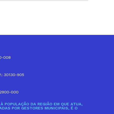
10-008
P.: 30130-905
32900-000
À POPULAÇÃO DA REGIÃO EM QUE ATUA,
DAS POR GESTORES MUNICIPAIS, É O