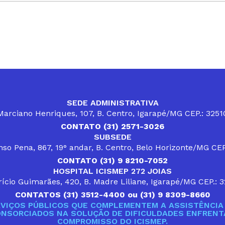
SEDE ADMINISTRATIVA
arciano Henriques, 107, B. Centro, Igarapé/MG CEP.: 325
CONTATO (31) 2571-3026
SUBSEDE
so Pena, 867, 19° andar, B. Centro, Belo Horizonte/MG CE
CONTATO (31) 9 8210-7052
HOSPITAL ICISMEP 272 JOIAS
ício Guimarães, 420, B. Madre Liliane, Igarapé/MG CEP.: 
CONTATOS (31) 3512-4400 ou (31) 9 8309-8660
VIÇOS PÚBLICOS QUE COMPLEMENTEM A ASSISTÊNCIA 
ONSORCIADOS NA SOLUÇÃO DE DIFICULDADES ENFRENTA
COMPROMISSO DO ICISMEP.