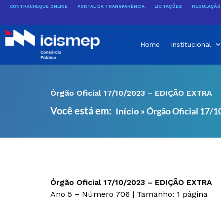
Ir
CONTRACHEQUE ONLINE
PORTAL DA TRANSPARÊNCIA
LICITAÇÕES
REGULAÇÃO 
para
o
conteúdo
Home
Institucional
Órgão Oficial 17/10/2023 – EDIÇÃO EXTRA
Você está em:
»
Órgão Oficial 17
Início
Órgão Oficial 17/10/2023 – EDIÇÃO EXTRA
Ano 5 – Número 706 | Tamanho: 1 página