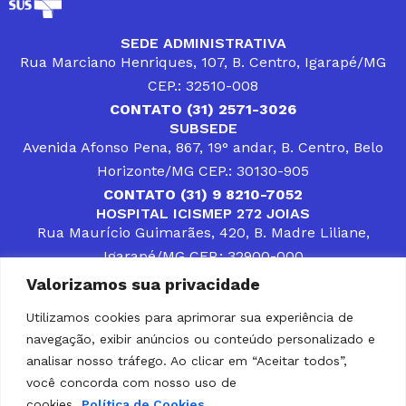
SEDE ADMINISTRATIVA
Rua Marciano Henriques, 107, B. Centro, Igarapé/MG
CEP.: 32510-008
CONTATO (31) 2571-3026
SUBSEDE
Avenida Afonso Pena, 867, 19° andar, B. Centro, Belo
Horizonte/MG CEP.: 30130-905
CONTATO (31) 9 8210-7052
HOSPITAL ICISMEP 272 JOIAS
Rua Maurício Guimarães, 420, B. Madre Liliane,
Igarapé/MG CEP.: 32900-000
CONTATOS (31) 3512-4400 ou (31) 9 8309-8660
Valorizamos sua privacidade
DESENVOLVER SOLUÇÕES, AÇÕES E SERVIÇOS
PÚBLICOS QUE COMPLEMENTEM A ASSISTÊNCIA À
Utilizamos cookies para aprimorar sua experiência de
POPULAÇÃO DA REGIÃO EM QUE ATUA, SENDO
navegação, exibir anúncios ou conteúdo personalizado e
PARCEIRO DOS MUNICÍPIOS CONSORCIADOS NA
SOLUÇÃO DE DIFICULDADES ENFRENTADAS POR
analisar nosso tráfego. Ao clicar em “Aceitar todos”,
GESTORES MUNICIPAIS, É O COMPROMISSO DO
você concorda com nosso uso de
ICISMEP.
cookies.
Política de Cookies