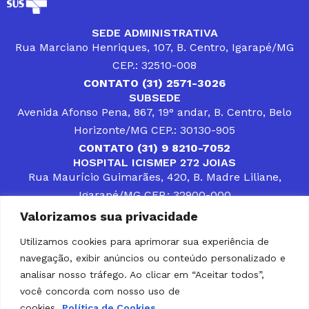
SEDE ADMINISTRATIVA
Rua Marciano Henriques, 107, B. Centro, Igarapé/MG
CEP.: 32510-008
CONTATO (31) 2571-3026
SUBSEDE
Avenida Afonso Pena, 867, 19° andar, B. Centro, Belo
Horizonte/MG CEP.: 30130-905
CONTATO (31) 9 8210-7052
HOSPITAL ICISMEP 272 JOIAS
Rua Maurício Guimarães, 420, B. Madre Liliane,
Igarapé/MG CEP.: 32900-000
CONTATOS (31) 3512-4400 ou (31) 9 8309-8660
Valorizamos sua privacidade
DESENVOLVER SOLUÇÕES, AÇÕES E SERVIÇOS
PÚBLICOS QUE COMPLEMENTEM A ASSISTÊNCIA À
Utilizamos cookies para aprimorar sua experiência de
POPULAÇÃO DA REGIÃO EM QUE ATUA, SENDO
navegação, exibir anúncios ou conteúdo personalizado e
PARCEIRO DOS MUNICÍPIOS CONSORCIADOS NA
SOLUÇÃO DE DIFICULDADES ENFRENTADAS POR
analisar nosso tráfego. Ao clicar em “Aceitar todos”,
GESTORES MUNICIPAIS, É O COMPROMISSO DO
você concorda com nosso uso de
ICISMEP.
cookies.
Política de Cookies