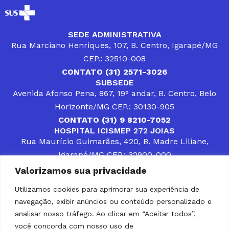
SEDE ADMINISTRATIVA
Rua Marciano Henriques, 107, B. Centro, Igarapé/MG
CEP.: 32510-008
CONTATO (31) 2571-3026
SUBSEDE
Avenida Afonso Pena, 867, 19° andar, B. Centro, Belo
Horizonte/MG CEP.: 30130-905
CONTATO (31) 9 8210-7052
HOSPITAL ICISMEP 272 JOIAS
Rua Maurício Guimarães, 420, B. Madre Liliane,
Igarapé/MG CEP.: 32900-000
CONTATOS (31) 3512-4400 ou (31) 9 8309-8660
Valorizamos sua privacidade
DESENVOLVER SOLUÇÕES, AÇÕES E SERVIÇOS
PÚBLICOS QUE COMPLEMENTEM A ASSISTÊNCIA À
Utilizamos cookies para aprimorar sua experiência de
POPULAÇÃO DA REGIÃO EM QUE ATUA, SENDO
navegação, exibir anúncios ou conteúdo personalizado e
PARCEIRO DOS MUNICÍPIOS CONSORCIADOS NA
SOLUÇÃO DE DIFICULDADES ENFRENTADAS POR
analisar nosso tráfego. Ao clicar em “Aceitar todos”,
GESTORES MUNICIPAIS, É O COMPROMISSO DO
você concorda com nosso uso de
ICISMEP.