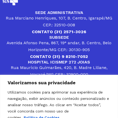
SEDE ADMINISTRATIVA
Rua Marciano Henriques, 107, B. Centro, Igarapé/MG
CEP.: 32510-008
CONTATO (31) 2571-3026
SUBSEDE
Avenida Afonso Pena, 867, 19° andar, B. Centro, Belo
Horizonte/MG CEP.: 30130-905
CONTATO (31) 9 8210-7052
HOSPITAL ICISMEP 272 JOIAS
Rua Maurício Guimarães, 420, B. Madre Liliane,
Igarapé/MG CEP.: 32900-000
CONTATOS (31) 3512-4400 ou (31) 9 8309-8660
Valorizamos sua privacidade
DESENVOLVER SOLUÇÕES, AÇÕES E SERVIÇOS
PÚBLICOS QUE COMPLEMENTEM A ASSISTÊNCIA À
Utilizamos cookies para aprimorar sua experiência de
POPULAÇÃO DA REGIÃO EM QUE ATUA, SENDO
navegação, exibir anúncios ou conteúdo personalizado e
PARCEIRO DOS MUNICÍPIOS CONSORCIADOS NA
SOLUÇÃO DE DIFICULDADES ENFRENTADAS POR
analisar nosso tráfego. Ao clicar em “Aceitar todos”,
GESTORES MUNICIPAIS, É O COMPROMISSO DO
você concorda com nosso uso de
ICISMEP.
cookies.
Política de Cookies