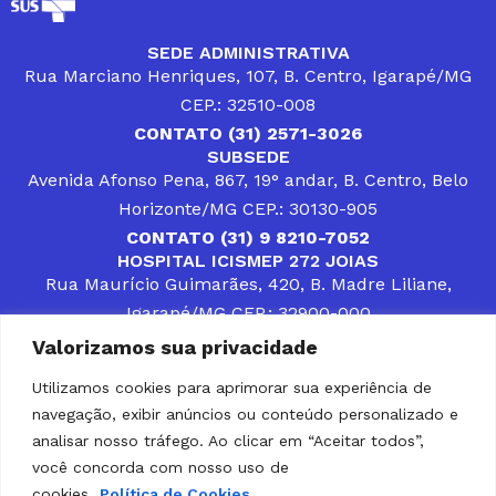
SEDE ADMINISTRATIVA
Rua Marciano Henriques, 107, B. Centro, Igarapé/MG
CEP.: 32510-008
CONTATO (31) 2571-3026
SUBSEDE
Avenida Afonso Pena, 867, 19° andar, B. Centro, Belo
Horizonte/MG CEP.: 30130-905
CONTATO (31) 9 8210-7052
HOSPITAL ICISMEP 272 JOIAS
Rua Maurício Guimarães, 420, B. Madre Liliane,
Igarapé/MG CEP.: 32900-000
CONTATOS (31) 3512-4400 ou (31) 9 8309-8660
Valorizamos sua privacidade
DESENVOLVER SOLUÇÕES, AÇÕES E SERVIÇOS
PÚBLICOS QUE COMPLEMENTEM A ASSISTÊNCIA À
Utilizamos cookies para aprimorar sua experiência de
POPULAÇÃO DA REGIÃO EM QUE ATUA, SENDO
navegação, exibir anúncios ou conteúdo personalizado e
PARCEIRO DOS MUNICÍPIOS CONSORCIADOS NA
SOLUÇÃO DE DIFICULDADES ENFRENTADAS POR
analisar nosso tráfego. Ao clicar em “Aceitar todos”,
GESTORES MUNICIPAIS, É O COMPROMISSO DO
você concorda com nosso uso de
ICISMEP.
cookies.
Política de Cookies