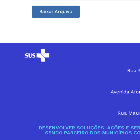
Baixar Arquivo
Rua M
Avenida Afon
Rua Maur
DESENVOLVER SOLUÇÕES, AÇÕES E SER
SENDO PARCEIRO DOS MUNICÍPIOS C