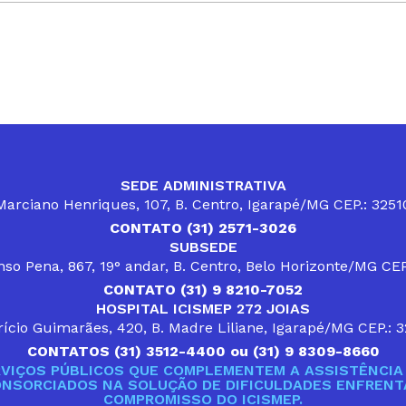
SEDE ADMINISTRATIVA
arciano Henriques, 107, B. Centro, Igarapé/MG CEP.: 325
CONTATO (31) 2571-3026
SUBSEDE
so Pena, 867, 19° andar, B. Centro, Belo Horizonte/MG CE
CONTATO (31) 9 8210-7052
HOSPITAL ICISMEP 272 JOIAS
ício Guimarães, 420, B. Madre Liliane, Igarapé/MG CEP.: 
CONTATOS (31) 3512-4400 ou (31) 9 8309-8660
VIÇOS PÚBLICOS QUE COMPLEMENTEM A ASSISTÊNCIA 
ONSORCIADOS NA SOLUÇÃO DE DIFICULDADES ENFRENTA
COMPROMISSO DO ICISMEP.