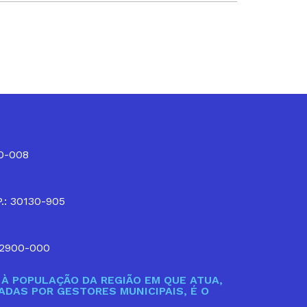
10-008
P.: 30130-905
32900-000
À POPULAÇÃO DA REGIÃO EM QUE ATUA,
DAS POR GESTORES MUNICIPAIS, É O