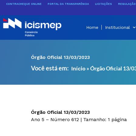
Ir
CONTRACHEQUE ONLINE
PORTAL DA TRANSPARÊNCIA
LICITAÇÕES
REGULAÇÃO 
para
o
conteúdo
Home
Institucional
Órgão Oficial 13/03/2023
Você está em:
»
Órgão Oficial 13/
Início
Órgão Oficial 13/03/2023
Ano 5 – Número 612 | Tamanho: 1 página