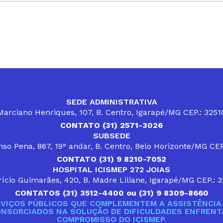
SEDE ADMINISTRATIVA
arciano Henriques, 107, B. Centro, Igarapé/MG CEP.: 325
CONTATO (31) 2571-3026
SUBSEDE
so Pena, 867, 19° andar, B. Centro, Belo Horizonte/MG CE
CONTATO (31) 9 8210-7052
HOSPITAL ICISMEP 272 JOIAS
ício Guimarães, 420, B. Madre Liliane, Igarapé/MG CEP.: 
CONTATOS (31) 3512-4400 ou (31) 9 8309-8660
VIÇOS PÚBLICOS QUE COMPLEMENTEM A ASSISTÊNCIA 
ONSORCIADOS NA SOLUÇÃO DE DIFICULDADES ENFRENTA
COMPROMISSO DO ICISMEP.