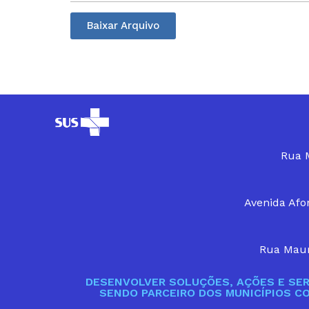
Baixar Arquivo
Rua M
Avenida Afon
Rua Maur
DESENVOLVER SOLUÇÕES, AÇÕES E SER
SENDO PARCEIRO DOS MUNICÍPIOS C