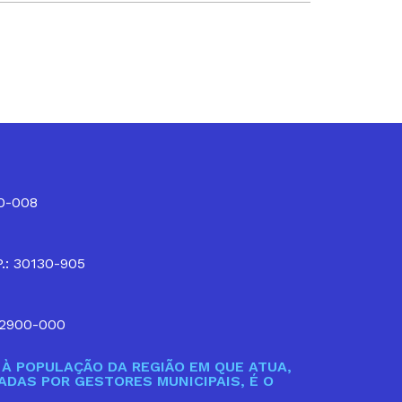
10-008
P.: 30130-905
32900-000
À POPULAÇÃO DA REGIÃO EM QUE ATUA,
DAS POR GESTORES MUNICIPAIS, É O