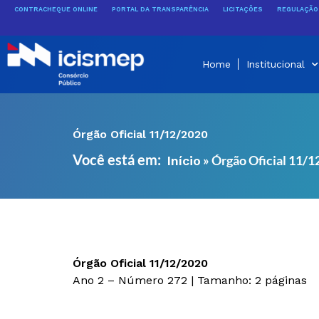
Ir
CONTRACHEQUE ONLINE
PORTAL DA TRANSPARÊNCIA
LICITAÇÕES
REGULAÇÃO 
para
o
conteúdo
Home
Institucional
Órgão Oficial 11/12/2020
Você está em:
»
Órgão Oficial 11/
Início
Órgão Oficial 11/12/2020
Ano 2 – Número 272 | Tamanho: 2 páginas