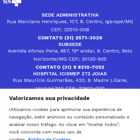
SEDE ADMINISTRATIVA
Rua Marciano Henriques, 107, B. Centro, Igarapé/MG
CEP.: 32510-008
CONTATO (31) 2571-3026
SUBSEDE
Avenida Afonso Pena, 867, 19° andar, B. Centro, Belo
Horizonte/MG CEP.: 30130-905
CONTATO (31) 9 8210-7052
HOSPITAL ICISMEP 272 JOIAS
Rua Maurício Guimarães, 420, B. Madre Liliane,
Igarapé/MG CEP.: 32900-000
CONTATOS (31) 3512-4400 ou (31) 9 8309-8660
Valorizamos sua privacidade
DESENVOLVER SOLUÇÕES, AÇÕES E SERVIÇOS
PÚBLICOS QUE COMPLEMENTEM A ASSISTÊNCIA À
Utilizamos cookies para aprimorar sua experiência de
POPULAÇÃO DA REGIÃO EM QUE ATUA, SENDO
navegação, exibir anúncios ou conteúdo personalizado e
PARCEIRO DOS MUNICÍPIOS CONSORCIADOS NA
SOLUÇÃO DE DIFICULDADES ENFRENTADAS POR
analisar nosso tráfego. Ao clicar em “Aceitar todos”,
GESTORES MUNICIPAIS, É O COMPROMISSO DO
você concorda com nosso uso de
ICISMEP.
cookies.
Política de Cookies