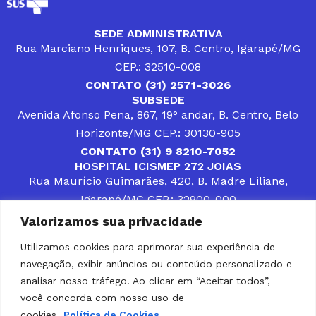
SEDE ADMINISTRATIVA
Rua Marciano Henriques, 107, B. Centro, Igarapé/MG
CEP.: 32510-008
CONTATO (31) 2571-3026
SUBSEDE
Avenida Afonso Pena, 867, 19° andar, B. Centro, Belo
Horizonte/MG CEP.: 30130-905
CONTATO (31) 9 8210-7052
HOSPITAL ICISMEP 272 JOIAS
Rua Maurício Guimarães, 420, B. Madre Liliane,
Igarapé/MG CEP.: 32900-000
CONTATOS (31) 3512-4400 ou (31) 9 8309-8660
Valorizamos sua privacidade
DESENVOLVER SOLUÇÕES, AÇÕES E SERVIÇOS
PÚBLICOS QUE COMPLEMENTEM A ASSISTÊNCIA À
Utilizamos cookies para aprimorar sua experiência de
POPULAÇÃO DA REGIÃO EM QUE ATUA, SENDO
navegação, exibir anúncios ou conteúdo personalizado e
PARCEIRO DOS MUNICÍPIOS CONSORCIADOS NA
SOLUÇÃO DE DIFICULDADES ENFRENTADAS POR
analisar nosso tráfego. Ao clicar em “Aceitar todos”,
GESTORES MUNICIPAIS, É O COMPROMISSO DO
você concorda com nosso uso de
ICISMEP.
cookies.
Política de Cookies